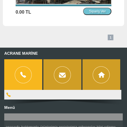
0.00 TL
1
ACRANE MARİNE
Menü
anasayfa
hakkımızda
ürünlerimiz
projelerimiz
referanslar
bilgi edinme